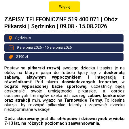
Więcej
ZAPISY TELEFONICZNE 519 400 071 | Obóz
Piłkarski | Sędzinko | 09.08 - 15.08.2026
Sędzinko
9 sierpnia 2026 - 15 sierpnia 2026
2190 zł
Postaw na
piłkarski rozwój
swojego dziecka i zapisz je na
obóz, na którym pasja do futbolu łączy się z
doskonałą
zabawą
,
aktywnym wypoczynkiem
i
integracją z
rówieśnikami
! Pod okiem
doświadczonych trenerów
, w
bogato wyposażonej bazie sportowej
, uczestnicy będą
doskonalić swoje umiejętności piłkarskie, a oprócz
codziennych treningów czeka ich
szereg zabaw, konkursów
oraz atrakcji
m.in. wyjazd
na
Tarnowskie Termy.
To idealna
okazja, by rozwijać piłkarskie talenty i zapewnić dziecku
niezapomniane wakacje!
Obóz skierowany jest dla chłopców i dziewczynek w wieku
7-13 lat, na różnych poziomach zaawansowania.