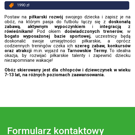
1990 zł
Postaw na
piłkarski rozwój
swojego dziecka i zapisz je na
obóz, na którym pasja do futbolu łączy się z
doskonałą
zabawą
,
aktywnym wypoczynkiem
i
integracją z
rówieśnikami
! Pod okiem
doświadczonych trenerów
, w
bogato wyposażonej bazie sportowej
, uczestnicy będą
doskonalić swoje umiejętności piłkarskie, a oprócz
codziennych treningów czeka ich
szereg zabaw, konkursów
oraz atrakcji
m.in. wyjazd
na
Tarnowskie Termy.
To idealna
okazja, by rozwijać piłkarskie talenty i zapewnić dziecku
niezapomniane wakacje!
Obóz skierowany jest dla chłopców i dziewczynek w wieku
7-13 lat, na różnych poziomach zaawansowania.
Formularz kontaktowy