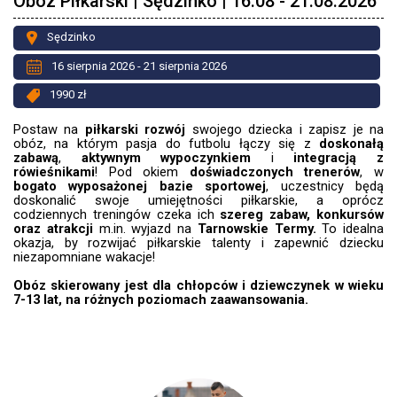
Obóz Piłkarski | Sędzinko | 16.08 - 21.08.2026
Sędzinko
16 sierpnia 2026 - 21 sierpnia 2026
1990 zł
Postaw na
piłkarski rozwój
swojego dziecka i zapisz je na
obóz, na którym pasja do futbolu łączy się z
doskonałą
zabawą
,
aktywnym wypoczynkiem
i
integracją z
rówieśnikami
! Pod okiem
doświadczonych trenerów
, w
bogato wyposażonej bazie sportowej
, uczestnicy będą
doskonalić swoje umiejętności piłkarskie, a oprócz
codziennych treningów czeka ich
szereg zabaw, konkursów
oraz atrakcji
m.in. wyjazd
na
Tarnowskie Termy.
To idealna
okazja, by rozwijać piłkarskie talenty i zapewnić dziecku
niezapomniane wakacje!
Obóz skierowany jest dla chłopców i dziewczynek w wieku
7-13 lat, na różnych poziomach zaawansowania.