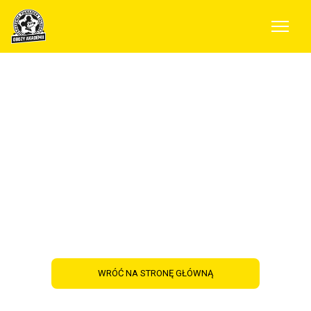
Poczuj się jak
ulubiony piłkarz -
Obóz Treningu
Indywidualnego
Champions Camp!
WRÓĆ NA STRONĘ GŁÓWNĄ