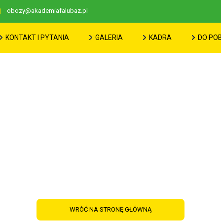
obozy@akademiafalubaz.pl
KONTAKT I PYTANIA
GALERIA
KADRA
DO PO
Skorzystaj z pierwszeństwa zapisu
WRÓĆ NA STRONĘ GŁÓWNĄ