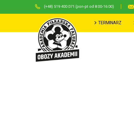
(+48) 519 400 071 (pon-pt od 8:00-16:00)
TERMINARZ