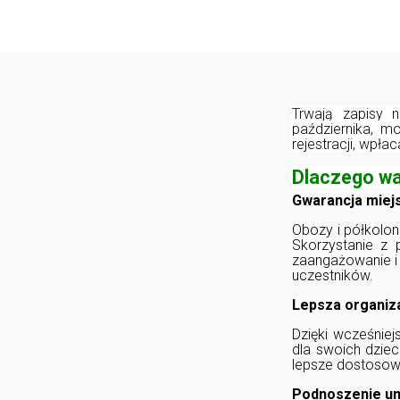
Trwają zapisy 
października, m
rejestracji, wpła
Dlaczego wa
Gwarancja miej
Obozy i półkolon
Skorzystanie z
zaangażowanie i 
uczestników.
Lepsza organiz
Dzięki wcześniej
dla swoich dziec
lepsze dostosowa
Podnoszenie um