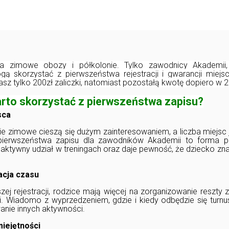
na zimowe obozy i półkolonie. Tylko zawodnicy Akademii, 
ogą skorzystać z pierwszeństwa rejestracji i gwarancji miejs
casz tylko 200zł zaliczki, natomiast pozostałą kwotę dopiero w 
rto skorzystać z pierwszeństwa zapisu?
sca
ie zimowe cieszą się dużym zainteresowaniem, a liczba miejsc 
 pierwszeństwa zapisu dla zawodników Akademii to forma p
aktywny udział w treningach oraz daje pewność, że dziecko znaj
acja czasu
szej rejestracji, rodzice mają więcej na zorganizowanie reszt
i. Wiadomo z wyprzedzeniem, gdzie i kiedy odbędzie się turn
nie innych aktywności.
iejętności