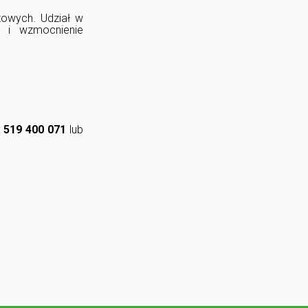
towych. Udział w
w i wzmocnienie
:
519 400 071
lub