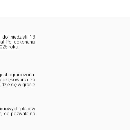
do niedzieli 13
ca! Po dokonaniu
2025 roku.
jest ograniczona.
odziękowania za
dzie się w gronie
y zimowych planów
us, co pozwala na