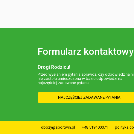
Formularz kontaktowy
Drogi Rodzicu!
Przed wysłaniem pytania sprawdź, czy odpowiedź na ni
nie została umieszczona w bazie odpowiedzi na
najczęściej zadawane pytania.
NAJCZĘŚCIEJ ZADAWANE PYTANIA
obozy@sportwin.pl
+48 519400071
polityka c