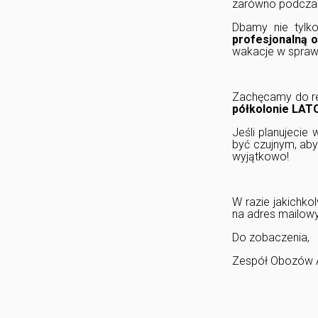
zarówno podcz
Dbamy nie tylk
profesjonalną o
wakacje w spraw
Zachęcamy do reg
półkolonie LATO
Jeśli planujecie
być czujnym, ab
wyjątkowo!
W razie jakichko
na adres mailow
Do zobaczenia,
Zespół Obozów 