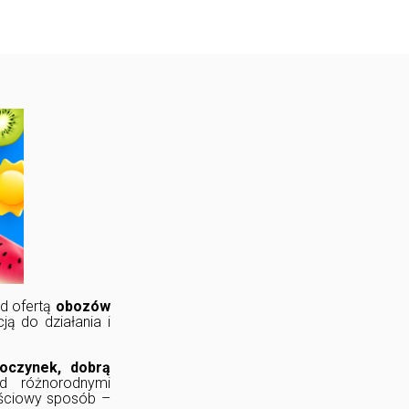
ad ofertą
obozów
ą do działania i
oczynek, dobrą
d różnorodnymi
ościowy sposób –