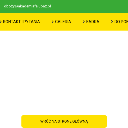
obozy@akademiafalubaz.pl
KONTAKT I PYTANIA
GALERIA
KADRA
DO PO
Przygotowania do LATA 2026 trwają
WRÓĆ NA STRONĘ GŁÓWNĄ