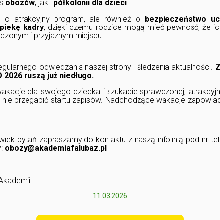
as
obozów
, jak i
półkolonii dla dzieci
.
o o atrakcyjny program, ale również o
bezpieczeństwo uc
piekę kadry
, dzięki czemu rodzice mogą mieć pewność, że ic
dzonym i przyjaznym miejscu.
ularnego odwiedzania naszej strony i śledzenia aktualności.
Z
 2026 ruszą już niedługo.
 wakacje dla swojego dziecka i szukacie sprawdzonej, atrakcyjn
y nie przegapić startu zapisów. Nadchodzące wakacje zapowiad
lwiek pytań zapraszamy do kontaktu z naszą infolinią pod nr tel
y:
obozy@akademiafalubaz.pl
Akademii
11.03.2026