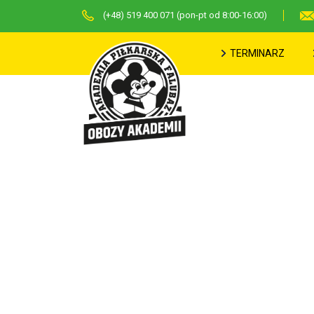
(+48) 519 400 071 (pon-pt od 8:00-16:00)
TERMINARZ