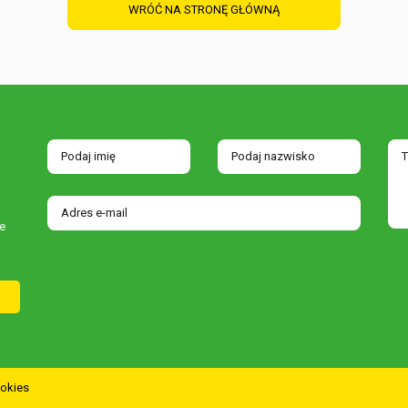
WRÓĆ NA STRONĘ GŁÓWNĄ
e
ookies