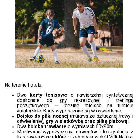
Na terenie hotelu:
Dwa
korty tenisowe
o nawierzchni syntetycznej
doskonałe do gry rekreacyjnej i treningu
początkowego – idealne miejsce na turnieje
amatorskie. Korty wyposażone są w oświetlenie.
Boisko do piłki nożnej
(murawa ze sztucznej trawy i
oświetlenie),
gry w siatkówkę oraz piłkę plażową.
Dwa
boiska trawiaste
o wymiarach 60x90m
Możliwość wypożyczenia
rowerów
i korzystania z
tras rowerowych, które przebiegają wokół Villi Natura,