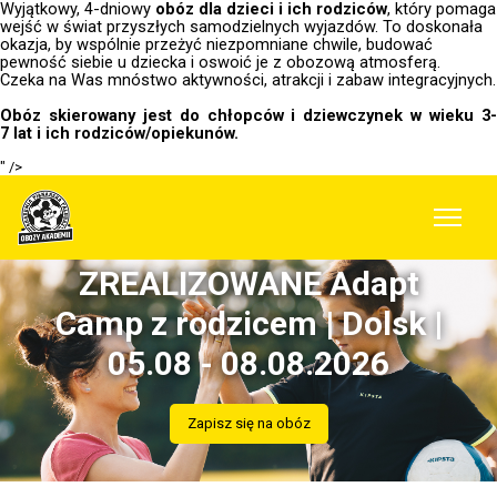
Wyjątkowy, 4-dniowy
obóz
dla dzieci i ich rodziców
, który pomaga
wejść w świat przyszłych samodzielnych wyjazdów. To doskonała
okazja, by wspólnie przeżyć niezpomniane chwile, budować
pewność siebie u dziecka i oswoić je z obozową atmosferą.
Czeka na Was mnóstwo aktywności, atrakcji i zabaw integracyjnych.
Obóz skierowany jest do chłopców i dziewczynek w wieku 3-
7 lat i ich rodziców/opiekunów.
" />
ZREALIZOWANE Adapt
Camp z rodzicem | Dolsk |
05.08 - 08.08.2026
Zapisz się na obóz