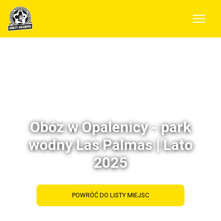
Obóz w Opalenicy - park
wodny Las Palmas | Lato
2025
POWRÓĆ DO LISTY MIEJSC