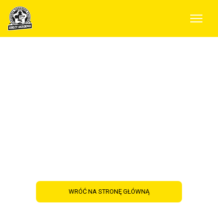
Wakacje z Obozami
Akademii - co nas
wyróżnia?
WRÓĆ NA STRONĘ GŁÓWNĄ