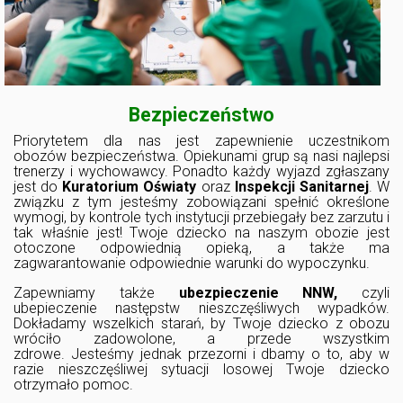
Bezpieczeństwo
Priorytetem dla nas jest zapewnienie uczestnikom
obozów bezpieczeństwa. Opiekunami grup są nasi najlepsi
trenerzy i wychowawcy. Ponadto każdy wyjazd zgłaszany
jest do
Kuratorium Oświaty
oraz
Inspekcji Sanitarnej
. W
związku z tym jesteśmy zobowiązani spełnić określone
wymogi, by kontrole tych instytucji przebiegały bez zarzutu i
tak właśnie jest! Twoje dziecko na naszym obozie jest
otoczone odpowiednią opieką, a także ma
zagwarantowanie odpowiednie warunki do wypoczynku.
Zapewniamy także
ubezpieczenie NNW,
czyli
ubepieczenie następstw nieszczęśliwych wypadków.
Dokładamy wszelkich starań, by Twoje dziecko z obozu
wróciło zadowolone, a przede wszystkim
zdrowe. Jesteśmy jednak przezorni i dbamy o to, aby w
razie nieszczęśliwej sytuacji losowej Twoje dziecko
otrzymało pomoc.