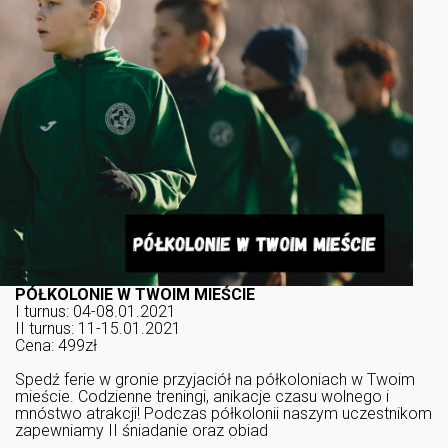
PÓŁKOLONIE W TWOIM MIEŚCIE
I turnus: 04-08.01.2021
II turnus: 11-15.01.2021
Cena: 499zł
Spedź ferie w gronie przyjaciół na półkoloniach w Twoim
mieście. Codzienne treningi, anikacje czasu wolnego i
mnóstwo atrakcji! Podczas półkolonii naszym uczestnikom
zapewniamy II śniadanie oraz obiad