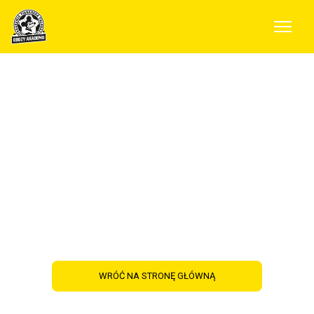
Pomysł na zimę z
Akademią!
WRÓĆ NA STRONĘ GŁÓWNĄ