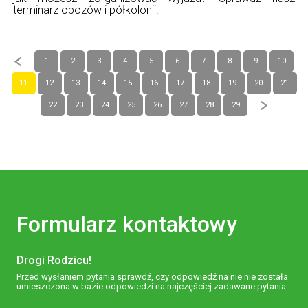
terminarz obozów i półkolonii!
1
2
3
4
5
6
7
8
9
10
11
12
13
14
15
16
17
18
19
20
21
22
23
24
25
26
27
28
29
Formularz kontaktowy
Drogi Rodzicu!
Przed wysłaniem pytania sprawdź, czy odpowiedź na nie nie została
umieszczona w bazie odpowiedzi na najczęściej zadawane pytania.